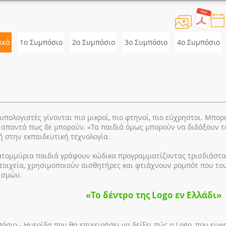
ικά
1ο Συμπόσιο
2o Συμπόσιο
3o Συμπόσιο
4ο Συμπόσιο
 υπολογιστές γίνονται πιο μικροί, πιο φτηνοί, πιο εύχρηστοι. Μπο
 απαντά πως δε μπορούν. «Τα παιδιά όμως μπορούν να διδάξουν το
 στην εκπαιδευτική τεχνολογία.
ατομμύρια παιδιά γράφουν κώδικα προγραμματίζοντας τρισδιάστα
τοιχεία, χρησιμοποιούν αισθητήρες και φτιάχνουν ρομπότ που το
ισμών.
«Το δέντρο της Logo εν Ελλάδι»
όσιο - Ημερίδα που θα επιχειρήσει να δείξει πώς η Logo, που εμφα