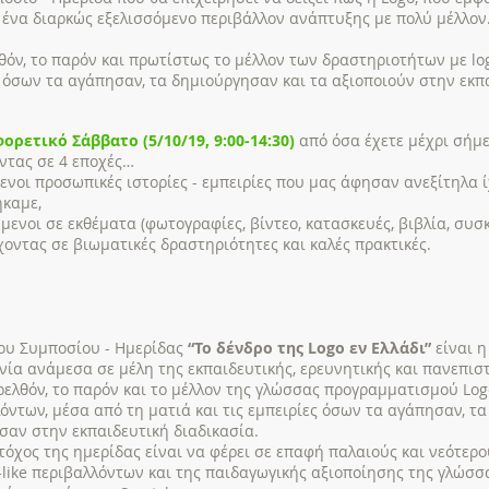
 ένα διαρκώς εξελισσόμενο περιβάλλον ανάπτυξης με πολύ μέλλο
θόν, το παρόν και πρωτίστως το μέλλον των δραστηριοτήτων με lo
 όσων τα αγάπησαν, τα δημιούργησαν και τα αξιοποιούν στην εκπα
ορετικό Σάββατο (5/10/19, 9:00-14:30)
από όσα έχετε μέχρι σήμ
ντας σε 4 εποχές…
νοι προσωπικές ιστορίες - εμπειρίες που μας άφησαν ανεξίτηλα ί
καμε,
μενοι σε εκθέματα (φωτογραφίες, βίντεο, κατασκευές, βιβλία, συσκ
οντας σε βιωματικές δραστηριότητες και καλές πρακτικές.
ου Συμποσίου - Ημερίδας
“Το δένδρο της Logo εν Ελλάδι”
είναι 
νία ανάμεσα σε μέλη της εκπαιδευτικής, ερευνητικής και πανεπισ
ρελθόν, το παρόν και το μέλλον της γλώσσας προγραμματισμού Logo
όντων, μέσα από τη ματιά και τις εμπειρίες όσων τα αγάπησαν, τ
σαν στην εκπαιδευτική διαδικασία.
τόχος της ημερίδας είναι να φέρει σε επαφή παλαιούς και νεότερο
-like περιβαλλόντων και της παιδαγωγικής αξιοποίησης της γλώσ