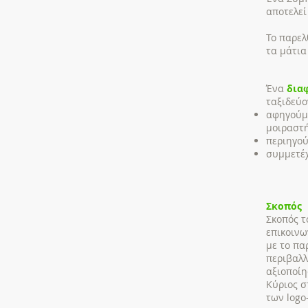
αποτελεί
Το παρελ
τα μάτια
Ένα
διαφ
ταξιδεύο
αφηγούμε
μοιραστή
περιηγού
συμμετέχ
Σκοπός
Σκοπός τ
επικοινω
με το πα
περιβαλλ
αξιοποίη
Κύριος σ
των logo