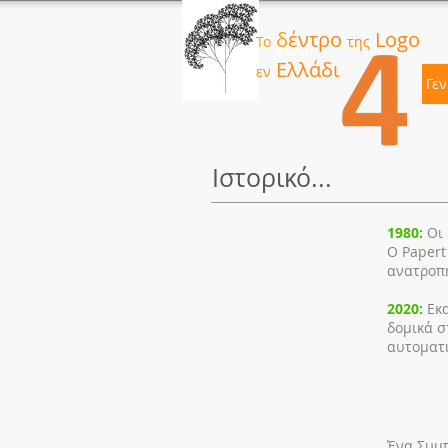
δ
έντρο
Logo
Το
της
Button
Ελλάδι
εν
Γεν
Ιστορικό...
1980:
Οι
Ο Papert
ανατροπή
2020:
Εκ
δομικά σ
αυτοματ
Ένα Συμπ