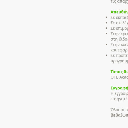
τις απαρ
Απευθύν
Σε εκπαι
Σε στελέ
Σε επιμο
Στην ερε
στη διδα
Στην κοι
και εφαρ
Σε προπτ
προγραμμ
Τόπος δ
OTE Acad
Εγγραφή
Η εγγρα
εισηγητέ
Όλοι οι 
βεβαίωσ