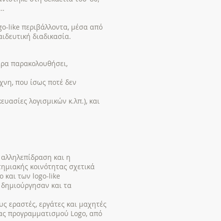
ν…
go-like περιβάλλοντα, μέσα από
ιδευτική διαδικασία.
ερα παρακολουθήσει,
χνη, που ίσως ποτέ δεν
ευασίες λογισμικών κ.λπ.), και
η αλληλεπίδραση και η
τημιακής κοινότητας σχετικά
 και των logo-like
α δημιούργησαν και τα
υς εραστές, εργάτες και μαχητές
σας προγραμματισμού Logo, από