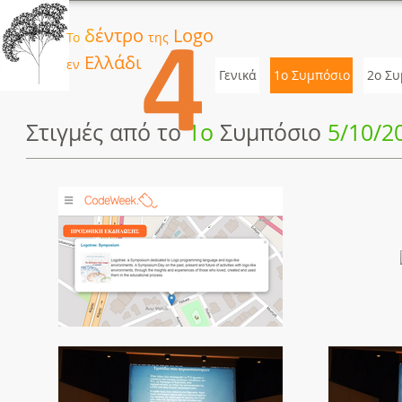
δ
έντρο
Logo
Το
της
Button
Ελλάδι
εν
Γενικά
1ο Συμπόσιο
2o Συ
Στιγμές από το
1ο
Συμπόσιο
5/10/2