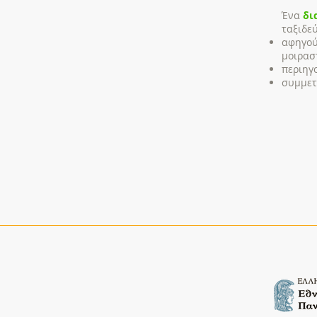
Ένα
δι
ταξιδε
αφηγού
μοιρασ
περιηγο
συμμετ