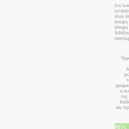
Στο λυκ
εντάσσ
είναι ό
άποψη 
άποψη 
διδάξο
εκατομμ
"ξερ
δ
χε
τ
γραφικ
η συ
της
διαδ
και τη
80s