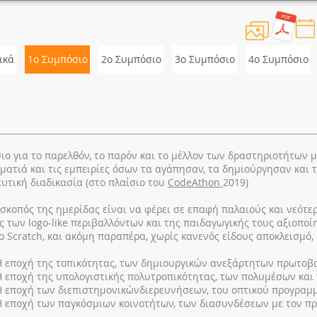
ικά
1ο Συμπόσιο
2o Συμπόσιο
3o Συμπόσιο
4ο Συμπόσιο
ο για το παρελθόν, το παρόν και το μέλλον των δραστηριοτήτων με
 ματιά και τις εμπειρίες όσων τα αγάπησαν, τα δημιούργησαν και 
ευτική διαδικασία (στο πλαίσιο του
CodeAthon
2019)
σκοπός της ημερίδας είναι να φέρει σε επαφή παλαιούς και νεότερ
 των logo-like περιβαλλόντων και της παιδαγωγικής τους αξιοποί
ο Scratch, και ακόμη παραπέρα, χωρίς κανενός είδους αποκλεισμό,
 Η εποχή της τοπικότητας, των δημιουργικών ανεξάρτητων πρωτοβ
 Η εποχή της υπολογιστικής πολυτροπικότητας, των πολυμέσων κα
 Η εποχή των διεπιστημονικώνδιερευνήσεων, του οπτικού προγραμ
 Η εποχή των παγκόσμιων κοινοτήτων, των διασυνδέσεων με τον π