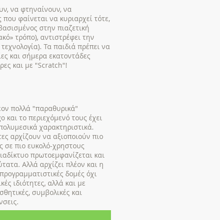
υν, να φτηναίνουν, να
 που φαίνεται να κυριαρχεί τότε,
 βασισμένος στην πιαζετική
κό» τρόπο), αντιστρέφει την
τεχνολογία). Τα παιδιά πρέπει να
ίες και σήμερα εκατοντάδες
ες και με "Scratch"!
έον πολλά "παραθυρικά"
o και το περιεχόμενό τους έχει
πολυμεσικά χαρακτηριστικά.
τες αρχίζουν να αξιοποιούν πιο
ς σε πιο ευκολό-χρηστους
διαδίκτυο πρωτοεμφανίζεται και
τατα. Αλλά αρχίζει πλέον και η
προγραμματιστικές δομές όχι
κές ιδιότητες, αλλά και με
σθητικές, συμβολικές και
νσεις.