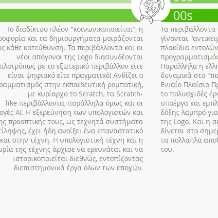
00s
Το διαδίκτυο πλέον "κοινωνικοποιείται", η
Τα περιβάλλοντα 
ροφορία και τα δημιουργήματα μοιράζονται
γίνονται "αντικε
ς κάθε κατεύθυνση. Τα περιβάλλοντα και οι
πλακίδια εντολών
νέοι απόγονοι της Logo διασυνδέονται
προγραμματισμός 
κιλοτρόπως με το εξωτερικό περιβάλλον είτε
Παράλληλα η ελλ
είναι ψηφιακό είτε πραγματικό! Ανθίζει ο
δυναμικά στο "πα
ραμματισμός στην εκπαιδευτική ρομποτική,
Ενιαίο Πλαίσιο 
με κυρίαρχο το Scratch, τα Scratch-
το πολυσχιδές έρ
like περιβάλλοντα, παράλληλα όμως και οι
υποέργα και εμπλ
ογές ΑΙ. Η εξερεύνηση των υπολογιστών και
δόξης λαμπρό γι
ης προοπτικής τους, ως τεχνητά συστήματα
της Logo. Και η 
τίληψης, έχει ήδη ανοίξει ένα επαναστατικό
δίνεται στο σημε
 και στην τέχνη. Η υπολογιστική τέχνη και η
τα πολλαπλά απο
ωρία της τέχνης άρχισε να ερευνάται και να
του.
ιστορικοποιείται διεθνώς, εντοπίζοντας
διεπιστημονικά έργα όλων των εποχών.