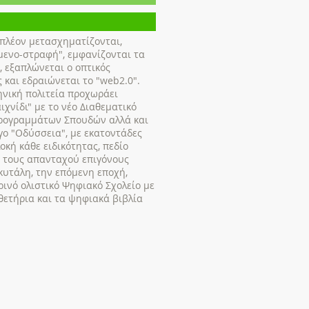
πλέον μετασχηματίζονται,
ιμενο-στραφή", εμφανίζονται τα
, εξαπλώνεται ο οπτικός
και εδραιώνεται το "web2.0".
ηνική πολιτεία προχωράει
ιχνίδι" με το νέο Διαθεματικό
Προγραμμάτων Σπουδών αλλά και
γο "Οδύσσεια", με εκατοντάδες
οκή κάθε ειδικότητας, πεδίο
α τους απανταχού επιγόνους
σκυτάλη, την επόμενη εποχή,
ρινό ολιστικό Ψηφιακό Σχολείο με
θετήρια και τα ψηφιακά βιβλία