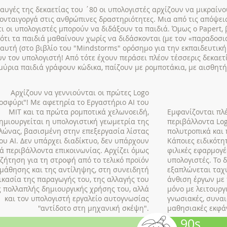
αυγές της δεκαετίας του ΄80 οι υπολογιστές αρχίζουν να μικραίνο
ονταιγοργά στις ανθρώπινες δραστηριότητες. Μια από τις απόψεις
τι οι υπολογιστές μπορούν να διδάξουν τα παιδιά. Όμως o Papert,
ότι τα παιδιά μαθαίνουν χωρίς να διδάσκονται (με τον «παραδοσια
αυτή (στο βιβλίο του "Mindstorms" ορόσημο για την εκπαιδευτική 
υν τον υπολογιστή! Από τότε έχουν περάσει πλέον τέσσερις δεκαετ
ύρια παιδιά γράφουν κώδικα, παίζουν με ρομποτάκια, με αισθητήρ
Αρχίζουν να γεννιούνται οι πρώτες Logo
οσφύρι"! Με αφετηρία το Εργαστήριο AI του
ΜΙΤ και τα πρώτα ρομποτικά χελωνοειδή,
Εμφανίζονται πλ
ημιουργείται η υπολογιστική γεωμετρία της
περιβάλλοντα Log
λώνας, βασισμένη στην επεξεργασία λίστας
πολυτροπικά και 
ου AI. Δεν υπάρχει διαδίκτυο, δεν υπάρχουν
Κάποιες ειδικότη
ά περιβάλλοντα επικοινωνίας. Αρχίζει όμως
φιλικές εφαρμογέ
ζήτηση για τη στροφή από το τελικό προϊόν
υπολογιστές. Το 
 μάθησης και της αντίληψης, στη συνειδητή
εξαπλώνεται ταχύ
ικασία της παραγωγής του, της αλλαγής του
άνθιση έργων με 
ς πολλαπλής δημιουργικής χρήσης του, αλλά
μόνο με λειτουργι
και τον υπολογιστή εργαλείο αυτογνωσίας
γνωσιακές, συναι
"αντίδοτο στη μηχανική σκέψη".
μαθησιακές εκφά
90s