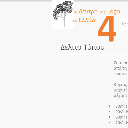
δ
έντρο
Logo
Το
της
Button
Ελλάδι
εν
Γεν
Δελτίο Τύπου
Συμπόσι
από τη
εκπαιδ
Κύριος 
μαχητές
μέχρι τ
"80s":
"90s":
"00s":
"10s":