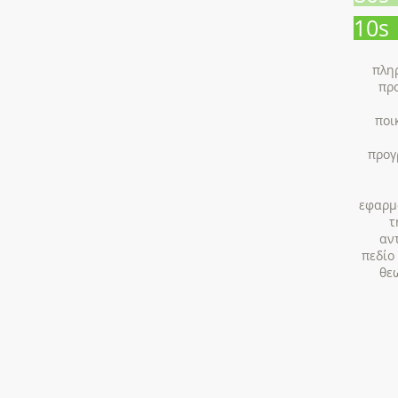
10s
πλη
προ
ποι
προγ
εφαρμ
τ
αν
πεδίο
θε