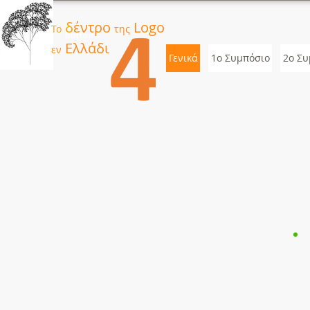
δ
έντρο
Logo
Το
της
Button
Ελλάδι
εν
Γενικά
1ο Συμπόσιο
2o Συ