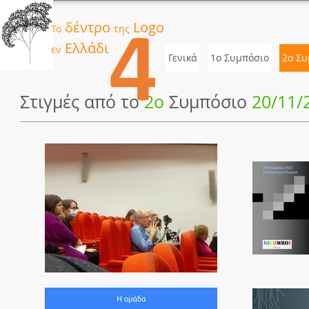
δ
έντρο
Logo
Το
της
Button
Ελλάδι
εν
Γενικά
1ο Συμπόσιο
2o Συ
Στιγμές από το
2ο
Συμπόσιο
20/11/