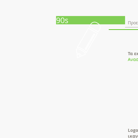
90s
Προε
Τα ε
Ανασ
Logo
ικαν