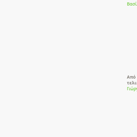
Βασί
Από 
τελι
Γιώρ