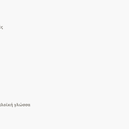
ές
 απλοϊκή γλώσσα