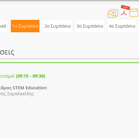
ικά
1ο Συμπόσιο
2o Συμπόσιο
3o Συμπόσιο
4ο Συμπόσιο
σεις
ετισμοί
(09:15 - 09:30)
δρος STEM Education
νης Σομαλακίδης