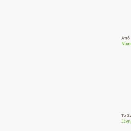
Από 
​Νίκ
Το Σ
Ξένη