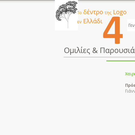
δ
έντρο
Logo
Το
της
Button
Ελλάδι
εν
Γεν
Ομιλίες & Παρουσιά
Χαιρ
Πρόε
Γιάν