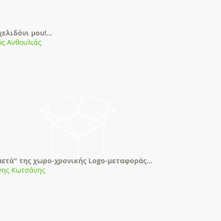
χελιδόνι μου!...
ος Ανθουλιάς
μετά" της χωρο-χρονικής Logo-μεταφοράς…
νης Κωτσάνης