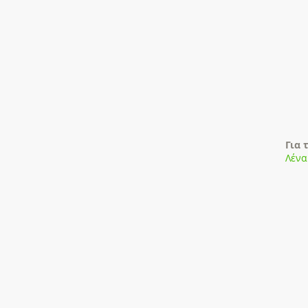
Για 
Λένα