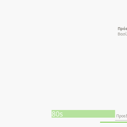
Πρόε
Βασί
80s
Προεδ