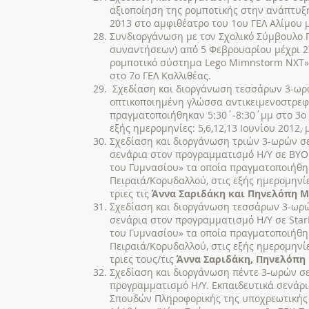
αξιοποίηση της ρομποτικής στην ανάπτυξη
2013 στο αμφιθέατρο του 1ου ΓΕΛ Αλίμου μ
Συνδιοργάνωση με τον Σχολικό Σύμβουλο 
συναντήσεων) από 5 Φεβρουαρίου μέχρι 23 
ρομποτικό σύστημα Lego Mimnstorm ΝΧΤ» 
στο 7ο ΓΕΛ Καλλιθέας.
Σχεδίαση και διοργάνωση τεσσάρων 3-ωρών
οπτικοποιημένη γλώσσα αντικειμενοστρεφ
πραγματοποιήθηκαν 5:30΄‐8:30΄μμ στο 3ο 
εξής ημερομηνίες: 5,6,12,13 Ιουνίου 2012, 
Σχεδίαση και διοργάνωση τριών 3-ωρών σε
σενάρια στον προγραμματισμό Η/Υ σε ΒΥΟ
του Γυμνασίου» τα οποία πραγματοποιήθηκ
Πειραιά/Κορυδαλλού, στις εξής ημερομηνίε
τριες τις
Άννα Σαριδάκη και Πηνελόπη Μ
Σχεδίαση και διοργάνωση τεσσάρων 3-ωρών
σενάρια στον προγραμματισμό Η/Υ σε Sta
του Γυμνασίου» τα οποία πραγματοποιήθηκ
Πειραιά/Κορυδαλλού, στις εξής ημερομηνίε
τριες τους/τις
Άννα Σαριδάκη, Πηνελόπη 
Σχεδίαση και διοργάνωση πέντε 3-ωρών σε
προγραμματισμό Η/Υ. Εκπαιδευτικά σενάρ
Σπουδών Πληροφορικής της υποχρεωτικής 