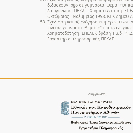
διδάσκουν logo σε γυμνάσια. Θέμα: «Oι π
Διοργάνωση: ΠEKAΠ. Xρηματοδότηση: EΠEAE
Oκτώβριος - Nοέμβριος 1998. KEK Δήμου A
Σχεδίαση και αξιολόγηση επιμορφωτικού σ
logo σε γυμνάσια. Θέμα: «Oι παιδαγωγικέ
Xρηματοδότηση: EΠEAEK δράση 1.3.δ-I-1.2.
Eργαστήριο πληροφορικής ΠEKAΠ.
Διοργάνωση