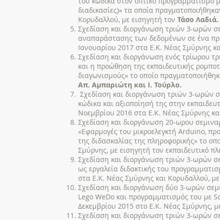
του κώδικα στον οπτικό προγραμματισμό με
διαδικασίες)» τα οποία πραγματοποιήθηκαν
Κορυδαλλού, με εισηγητή τον
Τάσο Λαδιά.
Σχεδίαση και διοργάνωση τριών 3-ωρών σε
αναπαράστασης των δεδομένων σε ένα πρό
Ιανουαρίου 2017 στα Ε.Κ. Νέας Σμύρνης κα
Σχεδίαση και διοργάνωση ενός τρίωρου τρ
και η προώθηση της εκπαιδευτικής ρομποτ
διαγωνισμούς» το οποίο πραγματοποιήθηκε 
Απ. Αμπαριώτη και Ι. Τούρλο.
Σχεδίαση και διοργάνωση τριών 3-ωρών σε
κώδικα και αξιοποίησή της στην εκπαιδευτ
Νοεμβρίου 2016 στα Ε.Κ. Νέας Σμύρνης κα
Σχεδίαση και διοργάνωση 20-ωρου σεμιναρ
«Εφαρμογές του μικροελεγκτή Arduino, πρ
της διδασκαλίας της πληροφορικής» το οποί
Σμύρνης, με εισηγητή τον εκπαιδευτικό πλ
Σχεδίαση και διοργάνωση τριών 3-ωρών σε
ως εργαλεία διδακτικής του προγραμματισ
στα Ε.Κ. Νέας Σμύρνης και Κορυδαλλού, με
Σχεδίαση και διοργάνωση δύο 3-ωρών σεμι
Lego WeDo και προγραμματισμός του με Sc
Δεκεμβρίου 2015 στο Ε.Κ. Νέας Σμύρνης, μ
Σχεδίαση και διοργάνωση τριών 3-ωρών σε