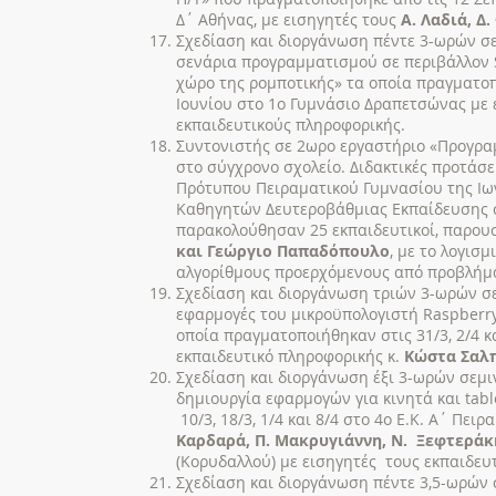
Δ΄ Αθήνας, με εισηγητές τους
Α. Λαδιά, Δ
Σχεδίαση και διοργάνωση πέντε 3-ωρών σε
σενάρια προγραμματισμού σε περιβάλλον 
χώρο της ρομποτικής» τα οποία πραγματοπο
Ιουνίου στο 1ο Γυμνάσιο Δραπετσώνας με 
εκπαιδευτικούς πληροφορικής.
Συντονιστής σε 2ωρο εργαστήριο «Προγρα
στο σύγχρονο σχολείο. Διδακτικές προτάσε
Πρότυπου Πειραματικού Γυμνασίου της Ιω
Καθηγητών Δευτεροβάθμιας Εκπαίδευσης στ
παρακολούθησαν 25 εκπαιδευτικοί, παρου
και Γεώργιο Παπαδόπουλο
, με το λογισ
αλγορίθμους προερχόμενους από προβλήμ
Σχεδίαση και διοργάνωση τριών 3-ωρών σε
εφαρμογές του μικροϋπολογιστή Raspberry 
οποία πραγματοποιήθηκαν στις 31/3, 2/4 κ
εκπαιδευτικό πληροφορικής κ.
Κώστα Σαλ
Σχεδίαση και διοργάνωση έξι 3-ωρών σεμι
δημιουργία εφαρμογών για κινητά και tabl
10/3, 18/3, 1/4 και 8/4 στο 4ο Ε.Κ. Α΄ Πει
Καρδαρά, Π. Μακρυγιάννη, Ν. Ξεφτεράκ
(Κορυδαλλού) με εισηγητές τους εκπαιδευ
Σχεδίαση και διοργάνωση πέντε 3,5-ωρών 