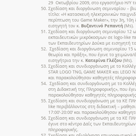
29 Οκτωβρίου 2009, στο εργαστήριο Η/Υ τ
Σχεδίαση και διοργάνωση σεμιναρίου – βι
τίτλο: «H κατασκευή ηλεκτρονικών παιχνι
περίπτωση του Game Maker», την 3η, 10η 
εισηγητή τον κ.
Βυζαντινό Ρεπαντή
(Ms).
Σχεδίαση και διοργάνωση σεμιναρίου 12 ω
εκπαιδευτικών μικρόκοσμων σε logo-like π
των Εκπαιδευτηρίων Δούκα με εισηγητή το
Σχεδίαση και διοργάνωση σεμιναρίου 15 ω
θεωρία και πράξη», που έγινε το χειμώνα/
εισηγήτρια την κ.
Κατερίνα Γλέζου
(Ms).
Σχεδίαση και συνδιοργάνωση με το Κολλέγ
STAR LOGO TNG, GAME MAKER και LEGO NXT
και παρακολούθησαν καθηγητές πληροφορ
Σχεδίαση και συνδιοργάνωση με το Κολλέ
στη Διδακτική της Πληροφορικής», που έγι
παρακολούθησαν καθηγητές πληροφορική
Σχεδίαση και συνδιοργάνωση με τα ΚΕ ΠΛΗ
like περιβάλλοντος στη διδακτική – μαθησ
17:00’-20:00’ και παρακολούθησαν καθηγητ
Σχεδίαση και συνδιοργάνωση με τα ΚΕ ΠΛΗ
έγινε στο κέντρο Δαΐς των Εκπαιδευτηρίων
πληροφορικής.
Σχεδίαση και αξιολόγηση επιμορφωτικού σ