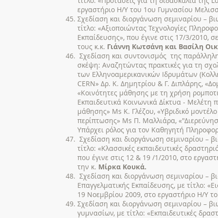
τίτλο: «Προτάσεις για τη διδασκαλία της Lo
εργαστήριο Η/Υ του 1ου Γυμνασίου Μελισσ
Σχεδίαση και διοργάνωση σεμιναρίου – βι
τίτλο: «Αξιοποιώντας Τεχνολογίες Πληροφ
Εκπαίδευσης», που έγινε στις 17/3/2010, 
τους κ.κ.
Γιάννη Κωτσάνη και Βασίλη Οι
Σχεδίαση και συντονισμός της παράλληλης
σκέψη: Αναζητώντας πρακτικές για τη σχο
των Ελληνοαμερικανικών Ιδρυμάτων (Κολλέ
CERN» Δρ. Κ. Δημητρίου & Γ. Διπλάρης, «Δο
«Κοινότητες μάθησης με τη χρήση ρομποτ
Εκπαιδευτικά Κοινωνικά Δίκτυα - Μελέτη 
μάθησης» Ms Κ. Γλέζου, «Υβριδικό μοντέλ
περίπτωσης» Ms Π. Μαλλιάρα, «"Διερεύνησ
Υπάρχει ρόλος για τον Καθηγητή Πληροφορ
Σχεδίαση και διοργάνωση σεμιναρίου – β
τίτλο: «Κλασσικές εκπαιδευτικές δραστηρι
που έγινε στις 12 & 19 /1/2010, στο εργα
την κ.
Μίρκα Κουκά.
Σχεδίαση και διοργάνωση σεμιναρίου – β
Επαγγελματικής Εκπαίδευσης, με τίτλο: «Ε
19 Νοεμβρίου 2009, στο εργαστήριο Η/Υ το
Σχεδίαση και διοργάνωση σεμιναρίου – β
γυμνασίων, με τίτλο: «Εκπαιδευτικές δραστ