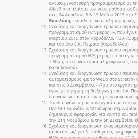
αντικειμενοστρεφή προγραμματισμό με τη
Alice3 στα πλαίσια του νέου μαθήματος Ε
στις 24 Απριλίου, 8 & 15 Μαΐου 2015 στο Ε
Βασιλάκη
, εκπαιδευτικούς πληροφορικής.
Σχεδίαση και διοργάνωση τρίωρου σεμιναρ
προγραμματισμού Η/Υ, μέρος ΙΙ», που έγινε 
Μαρτίου 2015 στον Κορυδαλλό, 4:30-7:30μμ
και του 3ου Ε.Κ. Πειραιά (Κορυδαλλού).
Σχεδίαση και διοργάνωση τρίωρου σεμιναρ
προγραμματισμού Η/Υ, μέρος Ι», που έγινε σ
7:30μμ, στα εργαστήρια πληροφορικής του 3
(Κορυδαλλού).
Σχεδίαση και διοργάνωση τρίωρου σεμιναρ
αυτοματισμούς -με το WeDo στο Scratch- 
και στις 3 Δεκεμβρίου, 4-7μμ στο εργαστήρ
έγινε με αφορμή τη διεξαγωγή του 1ου Πα
διοργανώνεται από τον μη κερδοσκοπικό ορ
Συνδιοργάνωση σε συνεργασία με την ομάδ
ΠΛΗΝΕΤ Κυκλάδων, τετράωρου σεμιναρίου 
δημιουργία εφαρμογών για κινητά και table
την 21η Νοεμβρίου & την 5η Δεκεμβρίου ε
Σχεδίαση και διοργάνωση ενός σεμιναρίου
αποστάσεως) για 31 καθηγητές πληροφορικ
Η/Υ» που πραγματοποιήθηκε από τις 12 Σε