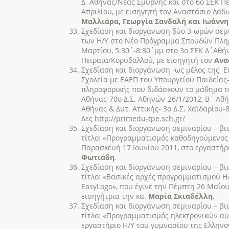
Δ΄Αθήνας/Νέας Σμύρνης και στο 6ο ΣΕΚ Πει
Απριλίου, με εισηγητή τον Αναστάσιο Λαδι
Μαλλιάρα, Γεωργία Σανδαλή και Ιωάννη
Σχεδίαση και διοργάνωση δύο 3-ωρών σεμι
των Η/Υ στο Νέο Πρόγραμμα Σπουδών Πληρ
Μαρτίου, 5:30΄‐8:30΄μμ στο 3ο ΣΕΚ Δ΄Αθή
Πειραιά/Κορυδαλλού, με εισηγητή τον
Ανα
Σχεδίαση και διοργάνωση -ως μέλος της Ε
Σχολεία με ΕΑΕΠ του Υπουργείου Παιδείας
πληροφορικής που διδάσκουν το μάθημα τω
Αθήνας-70ο Δ.Σ. Αθηνών-26/1/2012, Β΄ Αθή
Αθήνας & Δυτ. Αττικής- 3ο Δ.Σ. Χαϊδαρίου-
Δες
http://primedu‐tpe.sch.gr/
Σχεδίαση και διοργάνωση σεμιναρίου – βι
τίτλο: «Προγραμματισμός καθοδηγούμενος 
Παρασκευή 17 Ιουνίου 2011, στο εργαστήρ
Φωτιάδη
.
Σχεδίαση και διοργάνωση σεμιναρίου – βι
τίτλο: «Βασικές αρχές προγραμματισμού Η/
EasyLogo», που έγινε την Πέμπτη 26 Μαΐο
εισηγήτρια την κα.
Μαρία Σκιαδέλλη.
Σχεδίαση και διοργάνωση σεμιναρίου – βι
τίτλο: «Προγραμματισμός ηλεκτρονικών αυ
εργαστήριο Η/Υ του γυμνασίου της Ελληνο