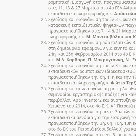
ρομποτική: Εισαγωγή στον προγραμματισμ
στις 11, 13 & 27 Μαρτίου στο 4ο ΓΕΛ Αλίμο
εκπαιδευτικό πληροφορικής κ.κ.
Απόστολο
Σχεδίαση και διοργάνωση τριών 3-ωρών σε
κατασκευή εκπαιδευτικών ψηφιακών παιχν
πραγματοποιήθηκαν στις 7, 14 & 21 Μαρτί
πληροφορικής κ.κ.
Μ. Μαντουβάλου και Κ
Σχεδίαση και διοργάνωση δύο πιλοτικών 3
στη δημιουργία εφαρμογών για κινητά και 
24η και 25η Φεβρουαρίου 2014 στο 4ο Ε.Κ.
κ.κ.
Μ.Λ. Καρδαρά, Π. Μακρυγιάννη, Ν. Ξ
Σχεδίαση και διοργάνωση τριών 3-ωρών σε
εκπαιδευτικών ρομποτικών ιδιοκατασκευών
πραγματοποιήθηκαν την 6η, 11η και την 1
εκπαιδευτικό πληροφορικής κ.
Φώτιο Τερζ
Σχεδίαση και συνδιοργάνωση με τη Διεύθυν
σεμιναρίου εργαστηριακής πράξης για κα
περιβάλλον App Inventor2 και ανάπτυξη ε
Χειμώνα του 2014, στο 4ο Ε.Κ. Α΄ Πειραιά (
Σχεδίαση και διοργάνωση πέντε 3-ωρών σε
εκπαιδευτικά σενάρια για την εισαγωγή τ
πραγματοποιήθηκαν την 3η, 6η, 10η, 13η κ
στο 6ο ΕΚ του Πειραιά (Κορυδαλλού) για κ
Σχεδίαση και διοργάνωση ενός 3-ωρου σεμι