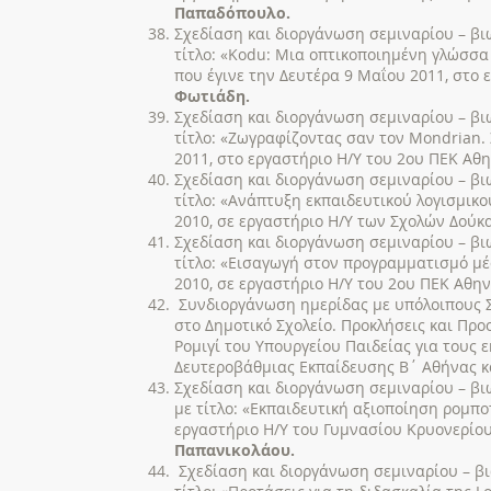
Παπαδόπουλο.
Σχεδίαση και διοργάνωση σεμιναρίου – βι
τίτλο: «Kodu: Μια οπτικοποιημένη γλώσσ
που έγινε την Δευτέρα 9 Μαΐου 2011, στο 
Φωτιάδη.
Σχεδίαση και διοργάνωση σεμιναρίου – βι
τίτλο: «Ζωγραφίζοντας σαν τον Mondrian.
2011, στο εργαστήριο Η/Υ του 2ου ΠΕΚ Αθη
Σχεδίαση και διοργάνωση σεμιναρίου – βι
τίτλο: «Ανάπτυξη εκπαιδευτικού λογισμικού
2010, σε εργαστήριο Η/Υ των Σχολών Δούκα
Σχεδίαση και διοργάνωση σεμιναρίου – βι
τίτλο: «Εισαγωγή στον προγραμματισμό μέσ
2010, σε εργαστήριο Η/Υ του 2ου ΠΕΚ Αθην
Συνδιοργάνωση ημερίδας με υπόλοιπους Σ
στο Δημοτικό Σχολείο. Προκλήσεις και Προ
Ρομιγί του Υπουργείου Παιδείας για τους 
Δευτεροβάθμιας Εκπαίδευσης Β΄ Αθήνας κα
Σχεδίαση και διοργάνωση σεμιναρίου – βι
με τίτλο: «Εκπαιδευτική αξιοποίηση ρομποτι
εργαστήριο Η/Υ του Γυμνασίου Κρυονερίου 
Παπανικολάου.
Σχεδίαση και διοργάνωση σεμιναρίου – β