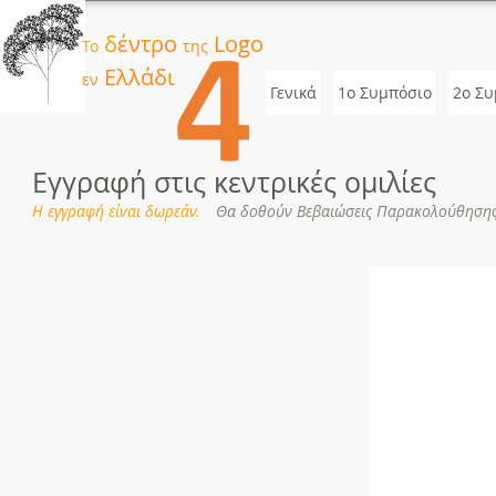
δ
έντρο
Logo
Το
της
Button
Ελλάδι
εν
Γενικά
1ο Συμπόσιο
2o Συ
Εγγραφή στις κεντρικές ομιλίες
Η εγγραφή είναι δωρεάν
.
Θα δοθούν Βεβαιώσεις Παρακολούθηση