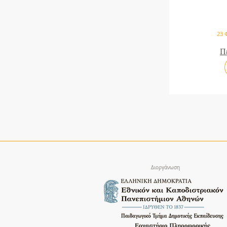
23 Φ
Π
Διοργάνωση